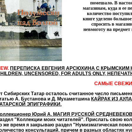
помешало. В настоя
магазинам, куда я ее п
количество поступил
книге уделено большое
спросить в магазин
невмоготу на предмет 
EW.
ПЕРЕПИСКА ЕВГЕНИЯ АРСЮХИНА С КРЫМСКИМ Н
HILDREN, UNCENSORED, FOR ADULTS ONLY, НЕПЕЧ
САМЫЕ СВЕЖИ
т Сибирских Татар осталось считанное число письмен
татью А. Бустанова и Д. Мухаметшина
КАЙРАК ИЗ АУЛ
АТАРСКОЙ ЭПИГРАФИКИ.
оллекционер Юрий А. МАГИЯ РУССКОЙ СРЕДНЕВЕК
аздел "Коллекции моих читателей". Прислать свою кол
о же время я закрываю раздел "Нумизматическая помо
оличество консультаций, причем в разных областях нум