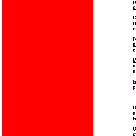
г
о
С
г
в
Г
п
с
М
п
п
Б
р
О
п
Б
О
с