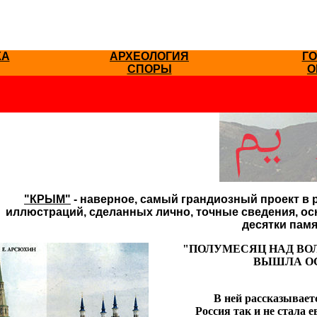
КА
АРХЕОЛОГИЯ
Г
СПОРЫ
O
"КРЫМ"
- наверное, самый грандиозный проект в 
иллюстраций, сделанных лично, точные сведения, ос
десятки памя
"ПОЛУМЕСЯЦ НАД ВОЛ
ВЫШЛА ОС
В ней рассказываетс
Россия так и не стала 