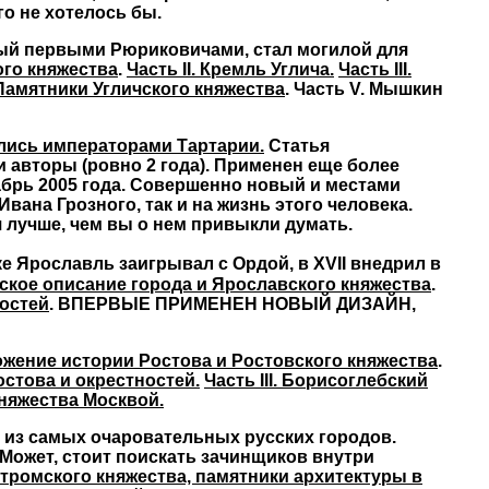
го не хотелось бы.
й первыми Рюриковичами, стал могилой для
ого княжества
.
Часть II. Кремль Углича.
Часть III.
 Памятники Угличского княжества
. Часть V. Мышкин
ись императорами Тартарии.
Статья
и авторы (ровно 2 года). Применен еще более
абрь 2005 года. Совершенно новый и местами
вана Грозного, так и на жизнь этого человека.
лучше, чем вы о нем привыкли думать.
еке Ярославль заигрывал с Ордой, в XVII внедрил в
еское описание города и Ярославского княжества
.
ностей
. ВПЕРВЫЕ ПРИМЕНЕН НОВЫЙ ДИЗАЙН,
ложение истории Ростова и Ростовского княжества
.
остова и окрестностей.
Часть III. Борисоглебский
княжества Москвой.
из самых очаровательных русских городов.
 Может, стоит поискать зачинщиков внутри
остромского княжества, памятники архитектуры в