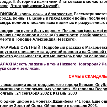
ороде.
II.
История и памятники Ипатьевского монастыря
зеро, Этнографический музей).
ВИЯЖСК: кровь, ложь, и благочестие.
Рассматривается
орода, войны за Казань и гражданской войны после ее 
сегда, полное описание всех видимых и разрушенных 
ородец: не нужно быть первым. Печальная (местами) и
олная недомолвок и легенд (в частности, разбираются
мерти в Городце Александра Невского).
АКАРЬЕВ СУЕТНЫЙ. Подробный рассказ о Макарьевск
опутным описанием загадочной крепости на Оленьей г
рочего доказывается, что монастырь вряд ли основал 
АЛАХНА: есть ли жизнь в тени Нижнего Новгорода? Рас
уки своим землякам.
САМЫЕ СКАНДАЛЬ
 локализации золотоордынского города Керман. Опуб
амятников в современных условиях. Материалы Всеро
олгары, 24 сентября 2002 г. Казань, 2003
б одной цифре на монетах Джанибека 741 года. Еще о
толицу Золотой Орды. Обновлено в феврале 2003.