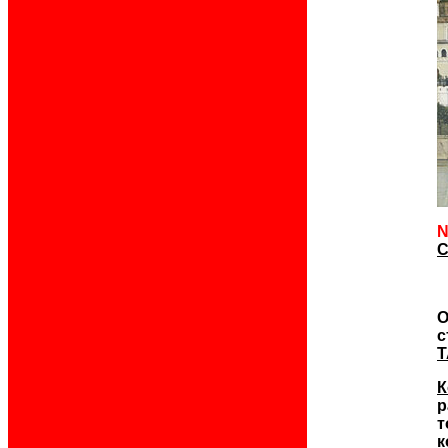
N
C
О
с
Т
К
р
т
к