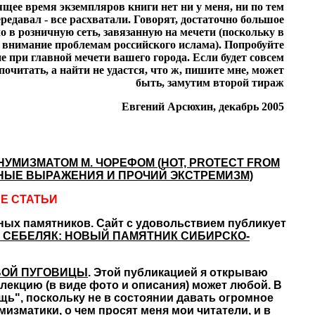
щее время экземпляров книги нет ни у меня, ни по тем
ередавал - все расхватали. Говорят, достаточно большое
о в розничную сеть, завязанную на мечети (поскольку в
 внимание проблемам российского ислама). Попробуйте
е при главной мечети вашего города. Если будет совсем
почитать, а найти не удастся, что ж, пишите мне, может
быть, замутим второй тираж
Евгений Арсюхин, декабрь 2005
УМИЗМАТОМ М. ЧОРЕФОМ (HOT, PROTECT FROM
АТНЫЕ ВЫРАЖЕНИЯ И ПРОЧИЙ ЭКСТРЕМИЗМ)
Е СТАТЬИ
ных памятников. Сайт с удовольствием публикует
А СЕБЕЛЯК: НОВЫЙ ПАМЯТНИК СИБИРСКО-
ОВОЙ ПУГОВИЦЫ
. Этой публикацией я открываю
лекцию (в виде фото и описания) может любой. В
щь", поскольку не в состоянии давать огромное
изматики, о чем просят меня мои читатели, и в