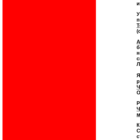
и
У
п
Т
(
А
б
н
с
Л
Я
р
Ч
О
Р
Ч
м
К
С
с