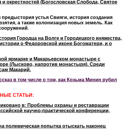
 и окрестностей (Богословская Слобода, Святое
 предыстория устья Свияги, история создания
взятия, а также колонизация новых земель. Как
сооружений.
стория Городца на Волге и Городецкого княжества,
 истории о Федоровской иконе Богоматери, и о
ой ярмарке и Макарьевском монастыре с
оре (Лысково, напротив монастыря). Среди
сам Макарий.
сказ в том числе о том, как Козьма Минин рубил
НЫЕ СТАТЬИ:
ликовано в: Проблемы охраны и реставрации
ссийской научно-практической конференции,
дна полемическая попытка отыскать наконец