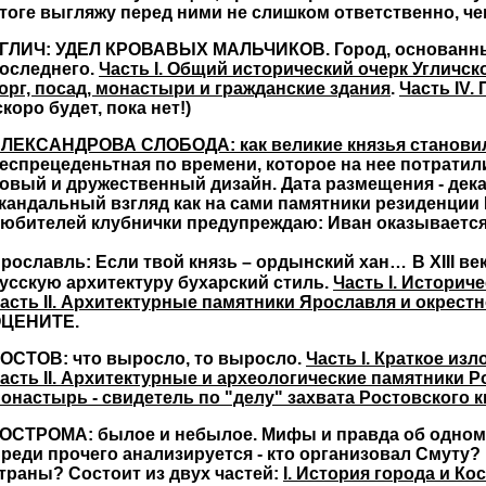
тоге выгляжу перед ними не слишком ответственно, че
ГЛИЧ: УДЕЛ КРОВАВЫХ МАЛЬЧИКОВ. Город, основанны
оследнего.
Часть I. Общий исторический очерк Угличск
орг, посад, монастыри и гражданские здания
.
Часть IV.
скоро будет, пока нет!)
ЛЕКСАНДРОВА СЛОБОДА: как великие князья становил
еспрецеденьтная по времени, которое на нее потратил
овый и дружественный дизайн. Дата размещения - дек
кандальный взгляд как на сами памятники резиденции И
юбителей клубнички предупреждаю: Иван оказывается 
рославль: Если твой князь – ордынский хан…
В XIII в
усскую архитектуру бухарский стиль.
Часть I. Историч
асть II. Архитектурные памятники Ярославля и окрест
ЦЕНИТЕ.
ОСТОВ: что выросло, то выросло.
Часть I. Краткое из
асть II. Архитектурные и археологические памятники Р
онастырь - свидетель по "делу" захвата Ростовского 
ОСТРОМА: былое и небылое. Мифы и правда об одном 
реди прочего анализируется - кто организовал Смуту?
траны? Состоит из двух частей:
I. История города и К