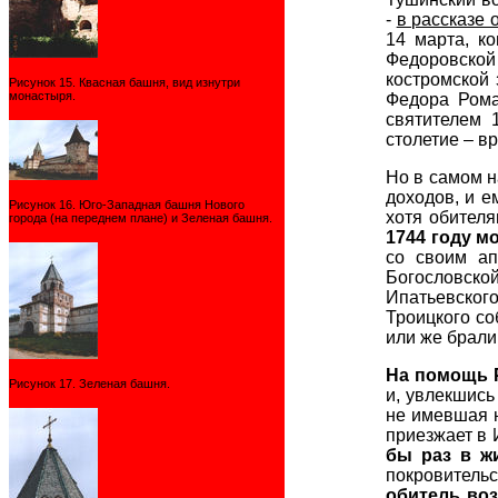
-
в рассказе
14 марта, к
Федоровской
костромской 
Рисунок 15. Квасная башня, вид изнутри
монастыря.
Федора Рома
святителем 
столетие – в
Но в самом н
доходов, и е
Рисунок 16. Юго-Западная башня Нового
хотя обител
города (на переднем плане) и Зеленая башня.
1744 году 
со своим ап
Богословской
Ипатьевского
Троицкого со
или же брали
На
помощь 
Рисунок 17. Зеленая башня.
и, увлекшись
не имевшая н
приезжает в 
бы раз в ж
покровитель
обитель во