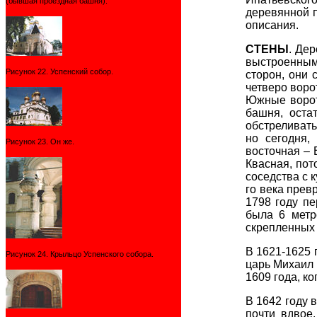
(бывшая проездная башня).
деревянной п
описания.
СТЕНЫ
. Де
выстроенным
Рисунок 22. Успенский собор.
сторон, они 
четверо воро
Южные ворот
башня, оста
обстреливать
но сегодня,
Рисунок 23. Он же.
восточная – 
Квасная, пот
соседства с 
го века прев
1798 году пе
была 6 метр
скрепленных 
В 1621-1625 
Рисунок 24. Крыльцо Успенского собора.
царь Михаил 
1609 года, к
В 1642 году 
почти вдвое