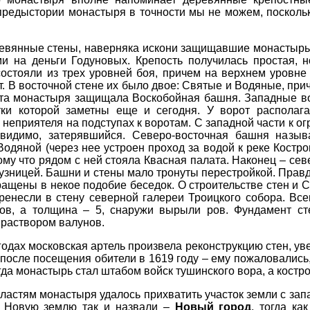
редыстории монастыря в точности мы не можем, поскольку
ревянные стены, наверняка искони защищавшие монастырь
и на деньги Годуновых. Крепость получилась простая, 
состояли из трех уровней боя, причем на верхнем уровн
т. В восточной стене их было двое: Святые и Водяные, п
а монастыря защищала Воскобойная башня. Западные вор
тки которой заметны еще и сегодня. У ворот располаг
 неприятеля на подступах к воротам. С западной части к о
 видимо, затерявшийся. Северо-восточная башня называ
Водяной (через нее устроен проход за водой к реке Костр
ому что рядом с ней стояла Квасная палата. Наконец – сев
кузницей. Башни и стены мало тронуты перестройкой. Прав
ращены в некое подобие беседок. О строительстве стен и 
ренесли в стену северной галереи Троицкого собора. Все
ов, а толщина – 5, снаружи вырыли ров. Фундамент сте
раствором валунов.
годах московская артель произвела реконструкцию стен, уве
после посещения обители в 1619 году – ему пожаловались
огда монастырь стал штабом войск тушинского вора, а кост
властям монастыря удалось прихватить участок земли с за
. Новую землю так и назвали –
Новый город
, тогда ка