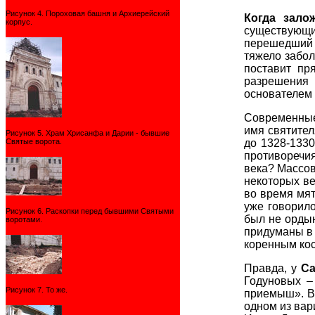
Рисунок 4. Пороховая башня и Архиерейский
Когда зало
корпус.
существующий
перешедший н
тяжело забол
поставит пр
разрешения 
основателем 
Современные
имя святител
Рисунок 5. Храм Хрисанфа и Дарии - бывшие
Святые ворота.
до 1328-1330
противоречия
века? Массов
некоторых ве
во время мят
уже говорило
Рисунок 6. Раскопки перед бывшими Святыми
был не ордын
воротами.
придуманы в 
коренным ко
Правда, у
С
Годуновых –
Рисунок 7. То же.
приемыш». В 
одном из вар