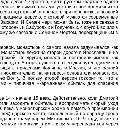
 Орде делал? Вероятно, жил в русском квартале одного
ченные низкими налогами, уехали в свое время или его
сена над строкой, и пропасть при переписке, а поздний
ь, и придумал версию, с которой мучаются современные
Захарии. И Семен Черт, может быть, тоже не связан с
й стороны, и Сабуровых и Годуновых, с другой, вошли в
тому же связали с Семеном Чертом, перекрещенным в
первой, монастырь с самого начала задумывался как
 Монастырь лежит на старой дороге в Ярославль, и на
тромой. По другой, монастырь поставили именно как
ой феодал. Авторы лучшего на сегодня путеводителя по
оицы с приделами Филиппа и Ипатия, и что ранний
л исключительно на интересы основателя монастыря.
з Волгу. В пользу второй версии говорит то, что в
ами – типичная «карманная» обитель для спасения
це 14 - начале 15 века. Действительно, коли Дмитрий
огли заходить в обитель, и воспринимать скорый уход
16 века в монастырском храме в память о пребывании
 век) царского места, выполненный по образцу трона
подарен храму царем Михаилом в 1619 году; ныне он
 монахи помогали этим князьям переправиться через