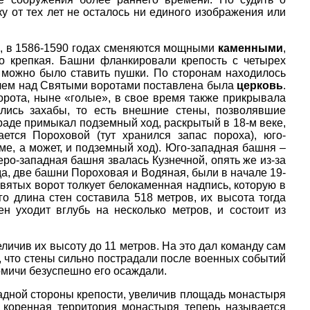
 от тех лет не осталось ни единого изображения или
, в 1586-1590 годах сменяются мощными
каменными
,
но крепкая. Башни фланкировали крепость с четырех
е можно было ставить пушки. По сторонам находилось
ричем над Святыми воротами поставлена была
церковь
.
ота, ныне «голые», в свое время также прикрывала
ались захабы, то есть внешние стены, позволявшие
граде примыкал подземный ход, раскрытый в 18-м веке,
ется Пороховой (тут хранился запас пороха), юго-
оме, а может, и подземный ход). Юго-западная башня –
еро-западная башня звалась Кузнечной, опять же из-за
да, две башни Пороховая и Водяная, были в начале 19-
Святых ворот толкует белокаменная надпись, которую в
го длина стен составила 518 метров, их высота тогда
н уходит вглубь на несколько метров, и состоит из
личив их высоту до 11 метров. На это дал команду сам
, что стены сильно пострадали после военных событий
ромичи безуспешно его осаждали.
падной стороны крепости, увеличив площадь монастыря
к коренная территория монастыря теперь называется