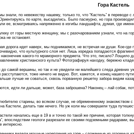
Гора Кастель
мы знали, по невежеству нашему, только то, что “Кастель” в переводе с 
 Ориентируясь по карте, высадились. Было пасмурно, но гора производи
и ее, всматриваясь напряженно в изгибы ландшафта, думая, где именно
леку от горы местную женщину, мы с разочарованием узнали, что на горе
ока не остановят.
я дорога идет наверх, мы поднимаемся, не встречая ни души. Кое-где п
очевидно, что культурного слоя нет. Лишь изредка попадаются фрагмент
наконечник какого-то мраморного предмета. Что это, писало? Лощило д
равлением христианского культа? Фотографируя находку, бережно кладем
до самой вершины, но так и не увидели ни малейшего следа древних ук
я расступаются, тоже ничего не видно. Вот, кажется, и конец нашего п
альше лучше не соваться, сквозь порванную решетку забора видим каза
тся, идти ли дальше, может, база заброшена? Наконец – лай собак, по
 любителю старины, во всяком случае, не обремененному знакомством 
ь на Кастели, делать там нечего. Но уж коли мы совершили туда путешест
стели начались еще в 19 в и точно по такой же причине, которая толкн
а”, впоследствии геологи разрезали ее своими подземными радарами, выя
не интересно.
венники видели мощные укрепления на горе – сложенные из огромных ка