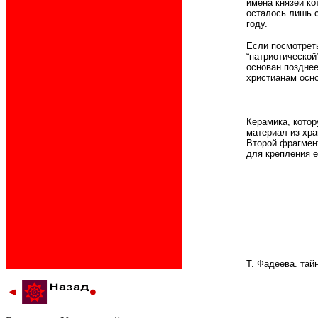
имена князей ко
осталось лишь с
году.
Если посмотреть
“патриотической
основан позднее
христианам осно
Керамика, котор
материал из хр
Второй фрагмент
для крепления е
Т. Фадеева. тай