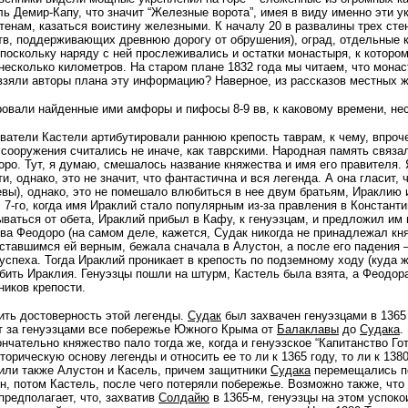
ь Демир-Капу, что значит “Железные ворота”, имея в виду именно эти
тенам, казаться воистину железными. К началу 20 в развалины трех ст
тв, поддерживающих древнюю дорогу от обрушения), оград, отдельные к
поскольку наряду с ней прослеживались и остатки монастыря, к которо
 несколько километров. На старом плане 1832 года мы читаем, что мона
взяли авторы плана эту информацию? Наверное, из рассказов местных ж
овали найденные ими амфоры и пифосы 8-9 вв, к каковому времени, нес
атели Кастели артибутировали раннюю крепость таврам, к чему, впрочем
 сооружения считались не иначе, как таврскими. Народная память связа
ро. Тут, я думаю, смешалось название княжества и имя его правителя.
и, однако, это не значит, что фантастична и вся легенда. А она гласит,
вы), однако, это не помешало влюбиться в нее двум братьям, Ираклию 
с 7-го, когда имя Ираклий стало популярным из-за правления в Констан
ываться от обета, Ираклий прибыл в Кафу, к генуэзцам, и предложил и
ва Феодоро (на самом деле, кажется, Судак никогда не принадлежал кня
ставшимся ей верным, бежала сначала в Алустон, а после его падения 
успеха. Тогда Ираклий проникает в крепость по подземному ходу (куда ж 
бить Ираклия. Генуэзцы пошли на штурм, Кастель была взята, а Феодора
ников крепости.
ить достоверность этой легенды.
Судак
был захвачен генуэзцами в 1365 
т за генуэзцами все побережье Южного Крыма от
Балаклавы
до
Судака
.
нчательно княжество пало тогда же, когда и генуэзское “Капитанство Го
торическую основу легенды и относить ее то ли к 1365 году, то ли к 13
тили также Алустон и Касель, причем защитники
Судака
перемещались по
н, потом Кастель, после чего потеряли побережье. Возможно также, чт
предполагает, что, захватив
Солдайю
в 1365-м, генуэзцы на этом успоко