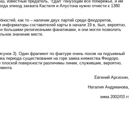
ыш, известный предатель, “сдал” генуэзцам все побережье, и им
гда эпизод захвата Кастеля и Алустона нужно отнести к 1380
обностей, как то – наличие двух партий среди феодоритов,
и информаторы составителей карты в начале 19 в, был, вероятно,
были большими религиозными фанатиками, и они могли позволить
льное значение месте.
исунок 3). Один фрагмент по фактуре очень похож на подъемный
мика периода существования на горе замка княжества Феодоро.
ее плоской поверхности различимы линии, служившие, вероятно,
гмента.
Евгений Арсюхин,
Наталия Андрианова,
зима 2002/03 гг