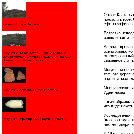
О горе Кастель 
поехали к горе.
сфотографировал
Рисунок 1. Гора Кастель.
Встретив непода
решили пойти, п
Асфальтированна
осматриваю, но 
Рисунок 2. То же, деталь. При желании на
отполированный 
склоне можно различить следы стен, однако,
связанное с отп
вблизи они такими не кажутся.
Мы дошли почти 
там, где деревь
надписи, мол, д
Мнения разделяю
Рисунок 3. Керамика с горы Кастель.
Идем назад.
Таким образом,
что и где искат
Исследования Ка
Рисунок 4. Мраморный предмет (писало?).
“плоского купол
честно говоря, 
В 19 в путешест