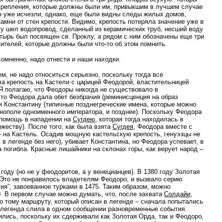
 укрепления, которые должны были им, привыкшим в лучшем случае
ен уже исчезли, однако, еще были видны следы жилых домов,
амни от стен крепости. Видимо, крепость потеряла значение уже в
му шел водопровод, сделанный из керамических труб, несший воду
стырь был посвящен св. Проклу, а рядом с ним обозначены еще три
ителей, которые должны были что-то об этом помнить.
омненно, надо отнести и наши находки.
, не надо относиться серьезно, поскольку тогда все
ла крепость на Кастели с царицей Феодорой, властительницей
 Я полагаю, что Феодоры никогда не существовало в
 что Феодора дала обет безбрачия (реминисценция на образ
и Константину (типичные позднегреческие имена, которые можно
тинополе одноименного императора, и позднее). Поскольку Феодора
м помощь в нападении на
Сугдею
, которая тогда находилась в
жеству). После того, как была взята
Сугдея
, Феодора вместе с
– на Кастель. Осадив мощную кастельскую крепость, генуэзцы не
в легенде без него), убивает Константина, но Феодора успевает, в
 погибла. Красные лишайники на склонах горы, как верует народ –
году (но не у феодоритов, а у венецианцев). В 1380 году Золотая
 Это не понравилось владетелям Феодоро, и вызвало серию
тия”, завоеванное турками в 1475. Таким образом, можно
80. В первом случае можно думать, что, после захвата
Солдайи
,
 тому маршруту, который описан в легенде – сначала попытались
о легенда слила в одном сообщении разновременные события.
ились, поскольку их сдерживали как Золотая Орда, так и Феодоро,