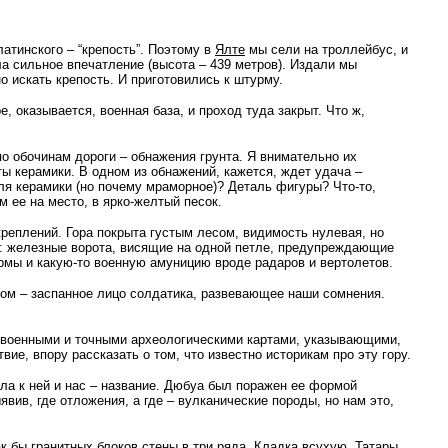
латинского – “крепость”. Поэтому в
Ялте
мы сели на троллейбус, и
ла сильное впечатление (высота – 439 метров). Издали мы
 искать крепость. И приготовились к штурму.
, оказывается, военная база, и проход туда закрыт. Что ж,
о обочинам дороги – обнажения грунта. Я внимательно их
ы керамики. В одном из обнажений, кажется, ждет удача –
ля керамики (но почему мраморное)? Деталь фигуры? Что-то,
 ее на место, в ярко-желтый песок.
реплений. Гора покрыта густым лесом, видимость нулевая, но
ути: железные ворота, висящие на одной петле, предупреждающие
рмы и какую-то военную амуницию вроде радаров и вертолетов.
том – заспанное лицо солдатика, развевающее наши сомнения.
с военными и точными археологическими картами, указывающими,
вие, впору рассказать о том, что известно историкам про эту гору.
ула к ней и нас – название. Дюбуа был поражен ее формой
вив, где отложения, а где – вулканические породы, но нам это,
к бы гранитных блоков стены в три ряда. Кладка всухую. Татары