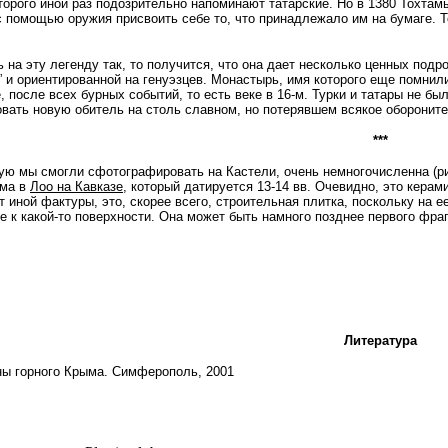
торого иной раз подозрительно напоминают татарские. Но в 1380 Тохтам
 помощью оружия присвоить себе то, что принадлежало им на бумаге. То
 на эту легенду так, то получится, что она дает несколько ценных подр
” и ориентированной на генуэзцев. Монастырь, имя которого еще помнил
, после всех бурных событий, то есть веке в 16-м. Турки и татары не 
вать новую обитель на столь славном, но потерявшем всякое обороните
***
ую мы смогли сфотографировать на Кастели, очень немногочисленна (р
ама в
Лоо на Кавказе
, который датируется 13-14 вв. Очевидно, это кера
 иной фактуры, это, скорее всего, строительная плитка, поскольку на 
е к какой-то поверхности. Она может быть намного позднее первого фра
Литература
ны горного Крыма. Симферополь, 2001