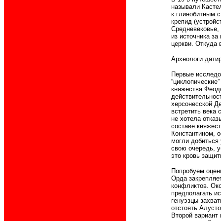
называли Кастел
к глинобитным с
крепид (устройс
Средневековье, 
из источника за
церкви. Откуда 
Археологи датир
Первые исследов
“циклопические”
княжества Феодо
действительност
херсонесской Де
встретить века 
не хотела отказ
составе княжест
Константином, о
могли добиться 
свою очередь, у
это кровь защит
Попробуем оцен
Орда закрепляе
конфликтов. Око
предполагать ис
генуэзцы захва
отстоять Алусто
Второй вариант 