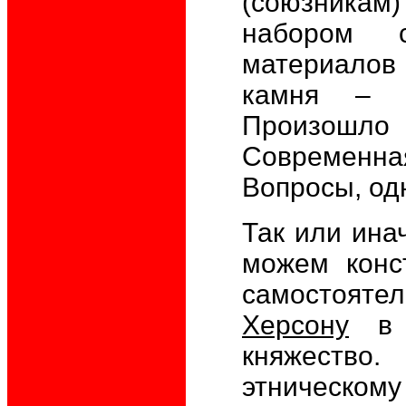
(союзникам
набором с
материалов
камня – ф
Произошл
Современная
Вопросы, одн
Так или инач
можем конст
самостоятел
Херсону
в п
княжеств
этническому