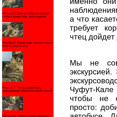
именно они
наблюдениям
Рисунок 5. Южная оборонительная
а что касает
стена и монастырь, вид снаружи.
требует кор
чтец дойдет
Рисунок 6. Монастырь, южная стена и
ворота, вид сверху.
Мы не сов
экскурсией.
экскурсовод
Чуфут-Кале
Рисунок 7. Часть монастыря,
разрушенная оборонительной стеной.
чтобы не с
просто: доб
автобусе. 
Рисунок 8. Главная улица мертвого