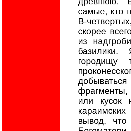
древнюю. В
самые, кто 
В-четвертых
скорее всег
из надгроб
базилики.
городищу 
проконесск
добываться 
фрагменты, 
или кусок 
караимских
вывод, что
Богоматери,