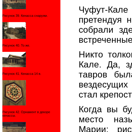
Чуфут-Кале
Рисунок 39. Кенасса снаружи.
претендуя н
собрали зд
встреченные
Рисунок 40. То же.
Никто толко
Кале. Да, 
тавров был
Рисунок 41. Кенасса 14 в.
вездесущих 
стал крепос
Когда вы б
Рисунок 42. Орнамент в декоре
кенассы.
место наз
Марии; рис