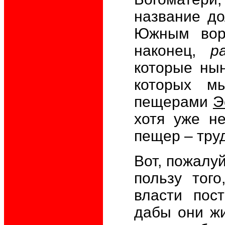
название до
Южным вор
наконец,
р
которые нын
которых м
пещерами
Э
хотя уже не
пещер – тру
Вот, пожалу
пользу тог
власти пос
дабы они жи