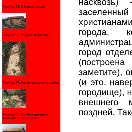
насквозь)
Рисунок 35. В Новом городе.
заселенн
христианам
города, 
Рисунок 36. Усадьба Фирковича.
администра
город отдел
(построена
заметите), 
(и это, нав
Рисунок 37. Раскопки возле усадьбы.
городище), 
внешнего 
поздней. Та
Рисунок 38. Колонна древнего
мрамора возле усадьбы.