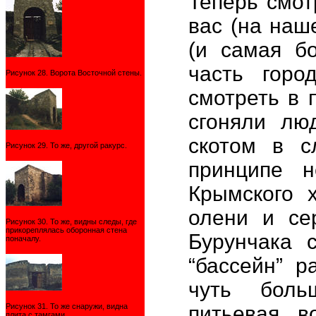
Теперь смот
вас (на наш
(и самая б
часть горо
Рисунок 28. Ворота Восточной стены.
смотреть в 
сгоняли лю
скотом в с
Рисунок 29. То же, другой ракурс.
принципе н
Крымского 
олени и се
Рисунок 30. То же, видны следы, где
прикореплялась оборонная стена
Бурунчака 
поначалу.
“бассейн” р
чуть боль
Рисунок 31. То же снаружи, видна
питьевая в
плита с тамгами.