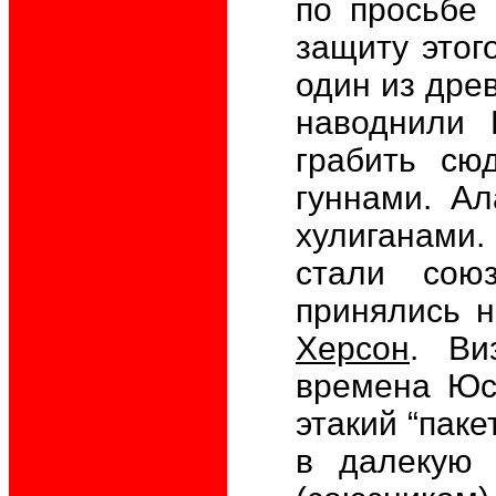
по просьбе 
защиту этого
один из дре
наводнили 
грабить сю
гуннами. А
хулиганами. 
стали союз
принялись н
Херсон
. Ви
времена Юст
этакий “пак
в далекую 