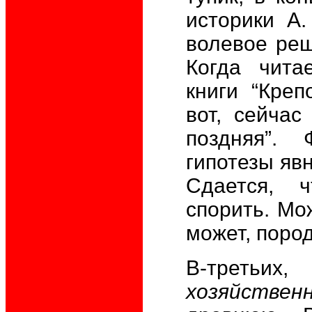
историки А
волевое реш
Когда чита
книги “Креп
вот, сейчас
поздняя”. 
гипотезы явн
Сдается, 
спорить. Мо
может, поро
В-третьи
хозяйстве