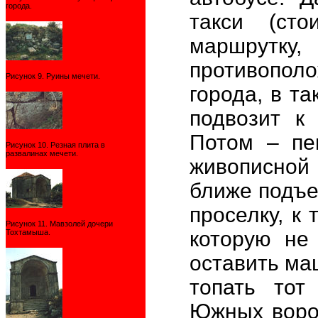
города.
такси (сто
маршрут
противопол
Рисунок 9. Руины мечети.
города, в т
подвозит к
Потом – пе
Рисунок 10. Резная плита в
развалинах мечети.
живописной
ближе подъех
проселку, к 
Рисунок 11. Мавзолей дочери
которую не
Тохтамыша.
оставить маш
топать тот
Южных ворот