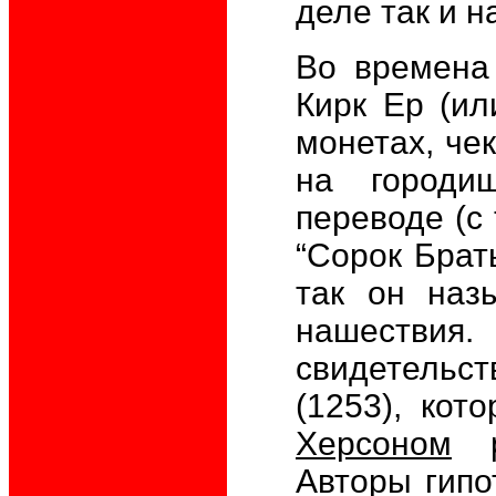
деле так и н
Во времена
Кирк Ер (ил
монетах, че
на городи
переводе (с 
“Сорок Брать
так он наз
нашествия.
свидетельс
(1253), ко
Херсоном
ра
Авторы гипо