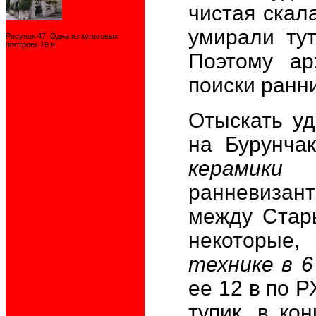
чистая скал
умирали тут
Рисунок 47. Одна из культовых
построек 19 в.
Поэтому ар
поиски ранн
Отыскать уд
на Бурунча
керамики
ранневизант
между Стар
некоторы
технике в 6
ее 12 в по Р
тупик, в ко