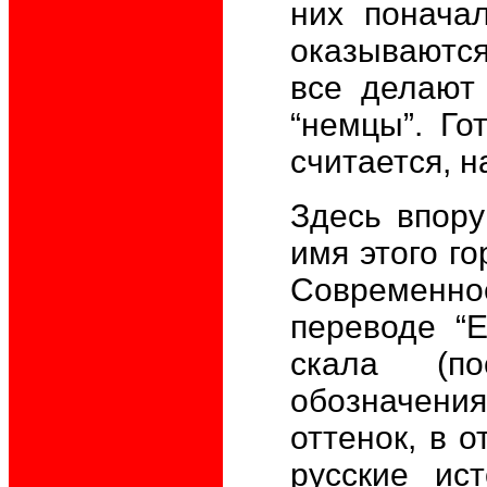
них понача
оказываются
все делают
“немцы”. Г
считается, н
Здесь впору
имя этого г
Современно
переводе “Е
скала (п
обозначени
оттенок, в о
русские ис