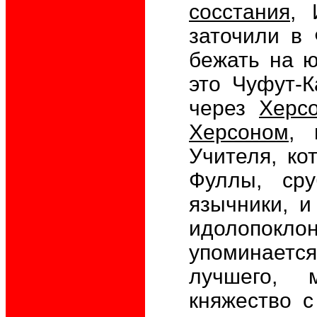
сосстания
, 
заточили в 
бежать на 
это Чуфут-К
через
Херс
Херсоном
, 
Учителя, ко
Фуллы, сру
язычники, 
идолопок
упоминается
лучшего, 
княжество 