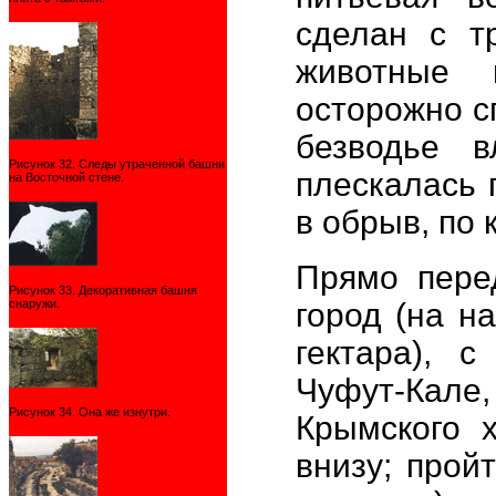
сделан с т
животные 
осторожно с
безводье 
Рисунок 32. Следы утраченной башни
плескалась 
на Восточной стене.
в обрыв, по 
Прямо пере
Рисунок 33. Декоративная башня
снаружи.
город (на н
гектара), с
Чуфут-Кал
Рисунок 34. Она же изнутри.
Крымского 
внизу; прой