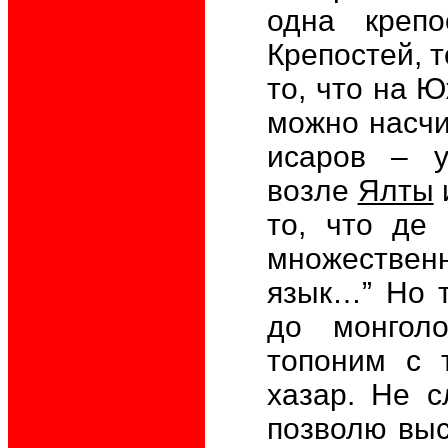
одна крепо
Крепостей, т
то, что на 
можно насчи
исаров – у
возле
Ялты
то, что де
множествен
язык…” Но т
до монгол
топоним с 
хазар. Не 
позволю выс