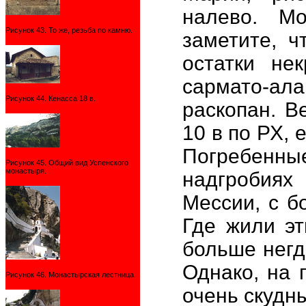
налево. М
Рисунок 43. То же, резьба по камню.
заметите, ч
остатки нек
сармато-ала
Рисунок 44. Кенасса 18 в.
раскопан. В
10 в по РХ, 
Погребенны
Рисунок 45. Общий вид Успенского
монастыря.
надгробиях
Мессии, с б
Где жили эт
больше негд
Однако, на 
Рисунок 46. Монастырская лестница.
очень скудны