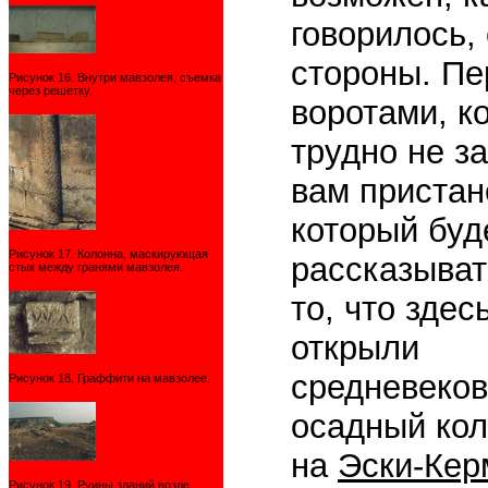
говорилось,
стороны. Пе
Рисунок 16. Внутри мавзолея, съемка
через решетку.
воротами, к
трудно не за
вам пристан
который буд
Рисунок 17. Колонна, маскирующая
рассказыват
стык между гранями мавзолея.
то, что здес
открыли
средневеко
Рисунок 18. Граффити на мавзолее.
осадный кол
на
Эски-Кер
Рисунок 19. Руины зданий возле