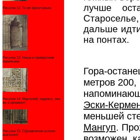
лучше ос
Рисунок 12. То же фронтально.
Староселье
дальше идти,
на понтах.
Рисунок 13. Ниша в привратном
павильоне.
Гора-остане
метров 200,
напоминающ
Рисунок 14. Мавзолей, надпись, она
Эски-Керме
же и орнамент.
меньшей ст
Мангуп
. Пр
Рисунок 15. Оформление колонн
мавзолея.
возможен, к