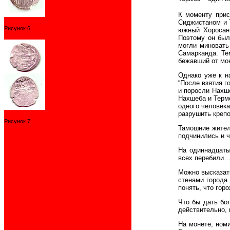
К моменту прис
Сиджистаном и Т
Рисунок 6
южный Хоросан 
Поэтому он был
могли миновать
Самарканда. Те
бежавший от мо
Однако уже к на
“После взятия г
и поросли Нахше
Нахшеба и Терме
одного человека
разрушить крепо
Рисунок 7
Тамошние жител
подчинились и ч
На одиннадцаты
всех перебили…
Можно высказать
стенами города
понять, что гор
Что бы дать бо
действительно, 
На монете, номи