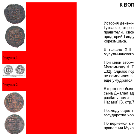
К ВО
История денежно
Гурганче, хоре
правители, сво
предгорий Гинд
хорезмшаха.
В начале XIII
мусульманского 
Рисунок 1
Причиной вторж
Мухаммаду б. Т
132]. Однако по
не осмелился вы
еще умудрился 
Рисунок 2
Вторжение было 
сына Джалал ад-
разбить армию 
Насави” [3, стр.7
Последующее пр
государства хоре
Но вернемся к 
правления Муха