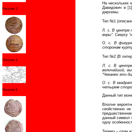
На нескольких м
Давидович в [1
Рисунок 3
дирхемы.
Тип №1 (описан
Л. с.
В центре 
веры”. Сверху “
О. с.
В фигурн
сторонам курту
Тип №2 (В литер
Рисунок 4
Л. с. В центр
величайший, вы
“Чеканен это д
О. с. В квадра
четырем сторон
Рисунок 5
Данный тип моне
Вполне вероятн
свойственно не
предшественнико
данный символ н
одну особенност
Термез – один и