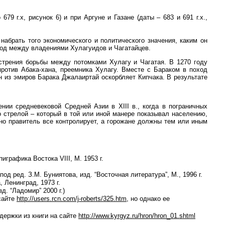
679 г.х, рисунок 6)
и при Аргуне и Газане (даты – 683 и 691 г.х.,
г набрать того экономического и политического значения, каким он
род между владениями Хулагуидов и Чагатайцев.
стрения борьбы между потомками Хулагу и Чагатая. В 1270 году
ротив Абака-хана, преемника Хулагу. Вместе с Бараком в поход
н из эмиров Барака Джалаиртай оскорбляет Кипчака. В результате
и средневековой Средней Азии в XIII в., когда в пограничных
о стрелой – который в той или иной манере показывал населению,
 но правитель все контролирует, а горожане должны тем или иным
графика Востока VIII, М. 1953 г.
 ред. З.М. Буниятова, изд. “Восточная литература”, М., 1996 г.
 Ленинград, 1973 г.
д. “Ладомир” 2000 г.)
 сайте
http://users.rcn.com/j-roberts/325.htm
, но однако ее
ыдержки из книги на сайте
http://www.kyrgyz.ru/hron/hron_01.shtml