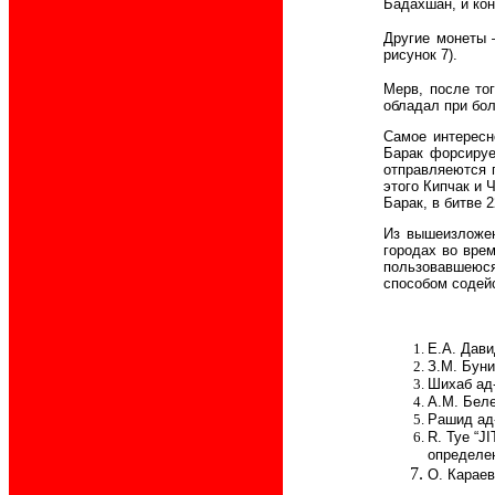
Бадахшан, и кон
Другие монеты 
рисунок 7).
Мерв, после тог
обладал при бо
Самое интересн
Барак форсируе
отправляеются п
этого Кипчак и 
Барак, в битве 2
Из вышеизложен
городах во врем
пользовавшеюся 
способом содейс
Е.А. Дави
З.М. Буни
Шихаб ад-
А.М. Беле
Рашид ад-
R. Tye “J
определен
О. Караев