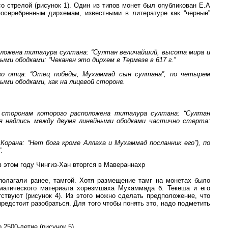
о стрелой (рисунок 1). Один из типов монет был опубликован Е.А
посеребренным дирхемам, известными в литературе как “черные”
оложена титалура султана: “Султан величайший, высота мира и
ыми ободками: “Чеканен это дирхем в Термезе в 617 г.”
о отца: “Отец победы, Мухаммад сын султана”, по четырем
ми ободками, как на лицевой стороне.
м сторонам которого расположена титалура султана: “Султан
ая надпись между двумя линейными ободками частично стерта:
Корана: “Нет бога кроме Аллаха и Мухаммад посланник его”), по
.
о в этом году Чингиз-Хан вторгся в Мавераннахр
дполагали ранее, тамгой. Хотя размещение тамг на монетах было
зматического материала хорезмшаха Мухаммада б. Текеша и его
тствуют (рисунок 4). Из этого можно сделать предположение, что
предстоит разобраться. Для того чтобы понять это, надо подметить
о 2500-летие
(рисунок 5).