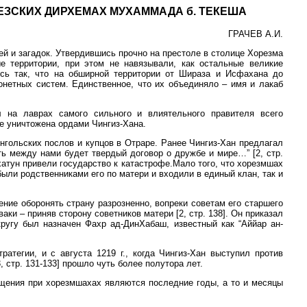
ЕЗСКИХ ДИРХЕМАХ МУХАММАДА б. ТЕКЕША
ГРАЧЕВ А.И.
ей и загадок. Утвердившись прочно на престоле в столице Хорезма
е территории, при этом не навязывали, как остальные великие
сь так, что на обширной территории от Шираза и Исфахана до
онетных систем. Единственное, что их объединяло – имя и лакаб
л на лаврах самого сильного и влиятельного правителя всего
ье уничтожена ордами Чингиз-Хана.
гольских послов и купцов в Отраре. Ранее Чингиз-Хан предлагал
ь между нами будет твердый договор о дружбе и мире…” [2, стр.
хатун привели государство к катастрофе.Мало того, что хорезмшах
ыли родственниками его по матери и входили в единый клан, так и
ние оборонять страну разрозненно, вопреки советам его старшего
и – приняв сторону советников матери [2, стр. 138]. Он приказал
ругу был назначен Фахр ад-ДинХабаш, известный как “Аййар ан-
тегии, и с августа 1219 г., когда Чингиз-Хан выступил против
, стр. 131-133] прошло чуть более полутора лет.
щения при хорезмшахах являются последние годы, а то и месяцы