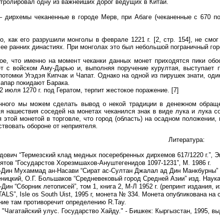
тролировал одну из важнейших дорог ведущих в Китай.
– дирхемы чеканенные в городе Мерв, при Абаге (чеканенные с 670 по 
о, как его разрушили монголы в феврале 1221 г. [2, стр. 154], не смо
лее ранних династиях. При монголах это был небольшой пограничный го
ое, что именно на момент чеканки данных монет приходятся пики обо
т с войском Аму-Дарью и, выполняя поручение курултая, выступает п
отомки Угэдэя Кипчак и Чапат. Однако на одной из пирушек знати, оди
Чапар покидают Барака.
2 июля 1270 г. под Гератом, терпит жестокое поражение. [7]
ного мы можем сделать вывод о некой традиции в денежном обращени
я нашествия соседей на монетах чеканился знак в виде лука и лука с
этой монетой в торговле, что город (область) на осадном положении,
твовать обороне от неприятеля.
Литература:
дович “Термезский клад медных посеребренных дирхемов 617/1220 г.”, Эпи
ятов “Государстов Хорезмшахов-Ануштегенидов 1097-1231”, М. 1986 г.
Дин Мухаммад ан-Насави “Сират ас-Султан Джалал ад Дин Манкбурны” под
ницкий, О.Г. Большаков “Средневековый город Средней Азии” изд. Наука,
Дин “Сборник летописей”, том 1, книга 2, М-Л 1952 г. (репринт издания, из
ITALS”, Isle os South Uist, 1995 г, монета № 334. Монета опубликована на
ие там противоречит определению R.Tay.
 "Чагатайский улус. Государство Хайду." - Бишкек: Кыргызстан, 1995, в