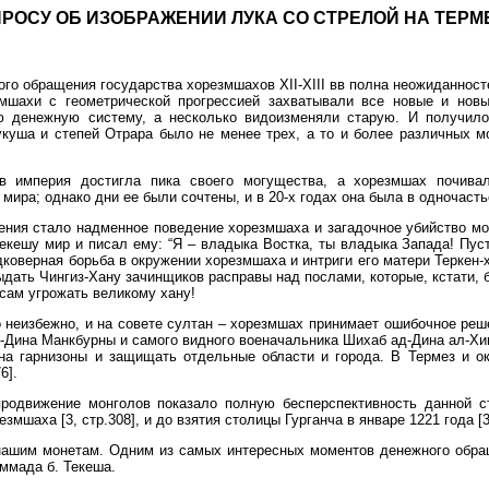
ПРОСУ ОБ ИЗОБРАЖЕНИИ ЛУКА СО СТРЕЛОЙ НА ТЕРМ
го обращения государства хорезмшахов XII-XIII вв полна неожиданност
змшахи с геометрической прогрессией захватывали все новые и новы
ю денежную систему, а несколько видоизменяли старую. И получило
укуша и степей Отрара было не менее трех, а то и более различных м
 в империя достигла пика своего могущества, а хорезмшах почива
мира; однако дни ее были сочтены, и в 20-х годах она была в одночаст
ения стало надменное поведение хорезмшаха и загадочное убийство мон
екешу мир и писал ему: “Я – владыка Востка, ты владыка Запада! Пуст
дковерная борьба в окружении хорезмшаха и интриги его матери Теркен-
дать Чингиз-Хану зачинщиков расправы над послами, которые, кстати, б
сам угрожать великому хану!
неизбежно, и на совете султан – хорезмшах принимает ошибочное реше
Дина Манкбурны и самого видного военачальника Шихаб ад-Дина ал-Хивак
на гарнизоны и защищать отдельные области и города. В Термез и ок
6].
одвижение монголов показало полную бесперспективность данной стра
змшаха [3, стр.308], и до взятия столицы Гурганча в январе 1221 года [3
нашим монетам. Одним из самых интересных моментов денежного обра
ммада б. Текеша.