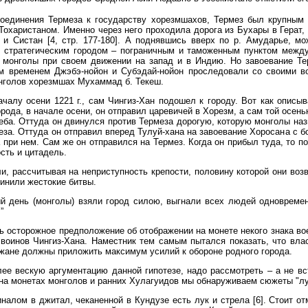
оединения Термеза к государству хорезмшахов, Термез был крупным
охаристаном. Именно через него проходила дорога из Бухары в Герат,
и Систан [4, стр. 177-180]. А поднявшись вверх по р. Амударье, м
 стратегическим городом – пограничным и таможенным пунктом между
 монголы при своем движении на запад и в Индию. Но завоевание Тер
м временем Джэбэ-нойон и Субэдай-нойон проследовали со своими во
нголов хорезмшах Мухаммад б. Текеш.
чалу осени 1221 г., сам Чингиз-Хан подошел к городу. Вот как описыв
орода, в начале осени, он отправил царевичей в Хорезм, а сам той осен
ба. Оттуда он двинулся против Термеза дорогую, которую монголы наз
за. Оттуда он отправил вперед Тулуй-хана на завоевание Хоросана с б
 при нем. Сам же он отправился на Термез. Когда он прибыл туда, то п
сть и цитадель.
и, рассчитывая на неприступность крепости, половину которой они воз
инили жестокие битвы.
й день (монголы) взяли город силою, выгнали всех людей одновремен
”
 осторожное предположение об отображении на монете некого знака во
 воинов Чингиз-Хана. Наместник тем самым пытался показать, что влас
ожане должны приложить максимум усилий к обороне родного города.
лее вескую аргументацию данной гипотезе, надо рассмотреть – а не в
на монетах монголов и ранних Хулагуидов мы обнаруживаем сюжеты "лук
налом в джитал, чеканенной в Кундузе есть лук и стрела [6]. Стоит о