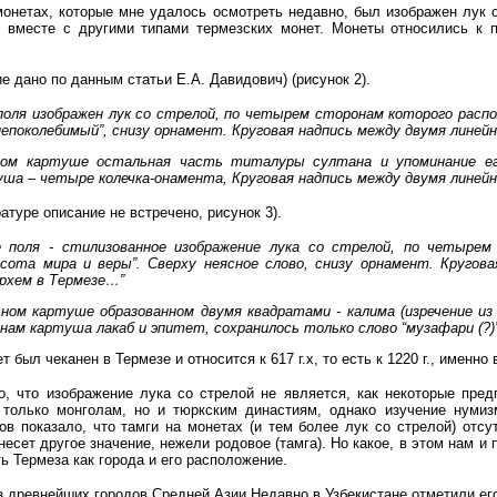
онетах, которые мне удалось осмотреть недавно, был изображен лук с
] вместе с другими типами термезских монет. Монеты относились к 
ие дано по данным статьи Е.А. Давидович)
(рисунок 2)
.
поля изображен лук со стрелой, по четырем сторонам которого расп
непоколебимый”, снизу орнамент. Круговая надпись между двумя линейн
ом картуше остальная часть титалуры султана и упоминание ег
ша – четыре колечка-онамента, Круговая надпись между двумя линейны
атуре описание не встречено, рисунок 3)
.
е поля - стилизованное изображение лука со стрелой, по четыре
сота мира и веры”. Сверху неясное слово, снизу орнамент. Кругов
ирхем в Термезе…”
тном картуше образованном двумя квадратами - калима (изречение из 
ам картуша лакаб и эпитет, сохранилось только слово “музафари (?)”
т был чеканен в Термезе и относится к 617 г.х, то есть к 1220 г., именн
о, что изображение лука со стрелой не является, как некоторые пре
 только монголам, но и тюркским династиям, однако изучение нуми
в показало, что тамги на монетах (и тем более лук со стрелой) отсу
есет другое значение, нежели родовое (тамга). Но какое, в этом нам и 
ь Термеза как города и его расположение.
з древнейших городов Средней Азии Недавно в Узбекистане отметили ег