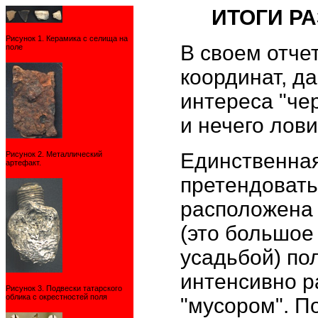
ИТОГИ РА
Рисунок 1. Керамика с селища на
В своем отчет
поле
координат, д
интереса "че
и нечего лови
Единственная
Рисунок 2. Металлический
артефакт.
претендовать
расположена
(это большое 
усадьбой) по
интенсивно р
Рисунок 3. Подвески татарского
облика с окрестностей поля
"мусором". П