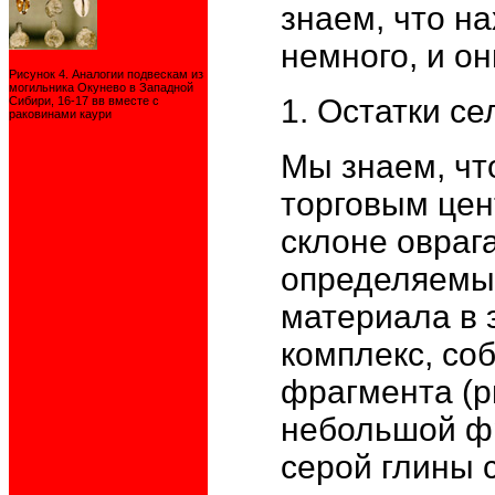
знаем, что н
немного, и о
Рисунок 4. Аналогии подвескам из
могильника Окунево в Западной
1. Остатки с
Сибири, 16-17 вв вместе с
раковинами каури
Мы знаем, чт
торговым цен
склоне овраг
определяемы
материала в 
комплекс, со
фрагмента (р
небольшой фр
серой глины 