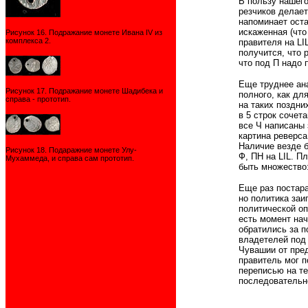
В пользу нашего
резчиков делает 
напоминает оста
искаженная (что
Рисунок 16. Подражание монете Ивана IV из
комплекса 2.
правителя на LI
получится, что 
что под П надо 
Еще труднее ана
Рисунок 17. Подражание монете Шадибека и
полного, как дл
справа - прототип.
на таких поздни
в 5 строк сочет
все Ч написаны 
картина реверса
Наличие везде б
Рисунок 18. Подаражние монете Улу-
Ф, ПН на LIL. П
Мухаммеда, и справа сам прототип.
быть множество:
Еще раз постара
но политика заи
политической оп
есть момент нач
обратились за п
владетелей под 
Чувашии от пред
правитель мог п
переписью на те
последовательно