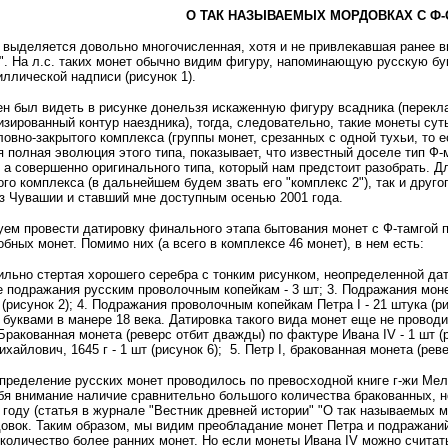
О ТАК НАЗЫВАЕМЫХ МОРДОВКАХ С Ф-
выделяется довольно многочисленная, хотя и не привлекавшая ранее вн
". На л.с. таких монет обычно видим фигуру, напоминающую русскую бук
ллической надписи (рисунок 1).
н был видеть в рисунке донельзя искаженную фигуру всадника (переклади
зированный контур наездника), тогда, следовательно, такие монеты су
овно-закрытого комплекса (группы монет, срезанных с одной тухьи, то е
 полная эволюция этого типа, показывает, что известный доселе тип Ф
 а совершенно оригинального типа, который нам предстоит разобрать.
ого комплекса (в дальнейшем будем звать его "комплекс 2"), так и другог
з Чувашии и ставший мне доступным осенью 2001 года.
ем провести датировку финального этапа бытования монет с Ф-тамгой п
бных монет. Помимо них (а всего в комплексе 46 монет), в нем есть:
Сильно стертая хорошего серебра с тонким рисунком, неопределенной дати
 подражания русским проволочным копейкам - 3 шт; 3. Подражания моне
шт (рисунок 2); 4. Подражания проволочным копейкам Петра I - 21 штука 
буквами в манере 18 века. Датировка такого вида монет еще не проводил
- Бракованная монета (реверс отбит дважды) по фактуре Ивана IV - 1 шт (
ихайлович, 1645 г - 1 шт (рисунок 6); 5. Петр I, бракованная монета (рев
пределение русских монет проводилось по превосходной книге г-жи Мел
я внимание наличие сравнительно большого количества бракованных, но
 году (статья в журнале "Вестник древней истории" "О так называемых
вок. Таким образом, мы видим преобладание монет Петра и подражаний 
количество более ранних монет. Но если монеты Ивана IV можно счита