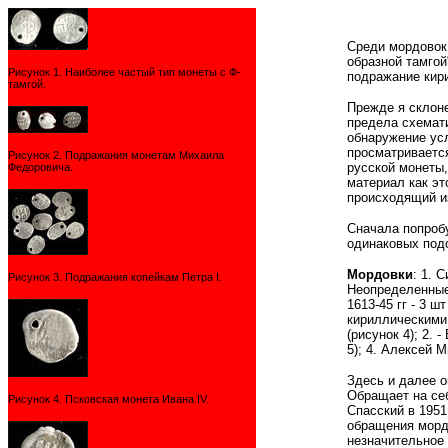
Среди мордовок 
образной тамгой
Рисунок 1. Наиболее частый тип монеты с Ф-
подражание кири
тамгой.
Прежде я склоне
предела схемати
обнаружение усл
просматривается
Рисунок 2. Подражания монетам Михаила
русской монеты,
Федоровича.
материал как эт
происходящий и
Сначала попробу
одинаковых подо
Мордовки
: 1. 
Рисунок 3. Подражания копейкам Петра I.
Неопределенные
1613-45 гг - 3 
кириллическими 
(рисунок 4); 2. 
5); 4. Алексей М
Здесь и далее о
Обращает на себ
Рисунок 4. Псковская монета Ивана IV.
Спасский в 1951
обращения мордо
незначительное 