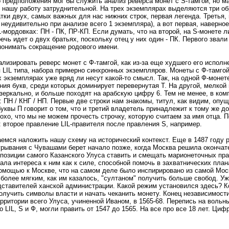
 предположения мог бы служить анализ реверса монет с S-тамгой, но м
нашу работу затруднительной. На трех экземплярах выделяются три обрывка
тки двух, самых важных для нас нижних строк, первая легенда. Третья, н
 неудивительно при анализе всего 1 экземпляра), а вот первая, наверное,
L-мордовках: ПН - ПК, ПР-КП. Если думать, что на второй, на S-монете 
речь идет о двух братьях, поскольку отец у них один - ПК. Первого зва
понимать сокращение родового имени.
лизировать реверс монет с Ф-тамгой, как из-за еще худшего его исполне
я LIL типа, набора примерно синхронных экземпляров. Монеты с Ф-тамгой
х экземплярах уже вряд ли несут какой-то смысл. Так, на одной Ф-монет
ания букв, среди которых доминирует перевернутая Т. На другой, мелкой 
зеркально, и больше походят на арабскую цифру 6. Тем не менее, в ком
: ПН / КНГ / НП. Первые две строки нам знакомы, титул, как видим, опущ
уквы П говорит о том, что и третий владетель принадлежит к тому же до
лохо, что мы не можем прочесть строчку, которую считаем за имя отца.
 второе правление LIL-правителя после правления S, например.
емся наложить нашу схему на исторический контекст. Еще в 1487 году р
грывания с Чувашами берет начало позже, когда Москва решила окончат
позиции самого Казанского Улуса ставить и смещать марионеточных пра
ала интереса к ним как к силе, способной помочь в захватнических план
омощью к Москве, что на самом деле было инспирировано из самой Моск
более мягким, как им казалось, "султаном" получить больше свобод. 
ставителей ханской администрации. Какой режим установился здесь? Кон
олучить символы власти и начать чеканить монету. Конец независимости 
рритории всего Улуса, учиненной Иваном, в 1565-68. Перепись на вольны
 LIL, S и Ф, могли править от 1547 до 1565. На все про все 18 лет. Ци