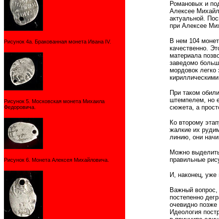
Романовых и под
Алексее Михайло
актуальной. Пос
при Алексее Мих
В нем 104 монет
Рисунок 4а. Бракованная монета Ивана IV.
качественно. Эт
материала позво
заведомо больши
мордовок легко 
кириллическими 
При таком обили
штемпелем, но е
Рисунок 5. Московская монета Михаила
сюжета, а прост
Федоровича.
Ко второму этап
жалкие их рудим
линию, они начи
Можно выделить 
правильные рису
Рисунок 6. Монета Алексея Михайловича.
И, наконец, уже
Важный вопрос, 
постепенно дегр
очевидно позже 
Идеология постр