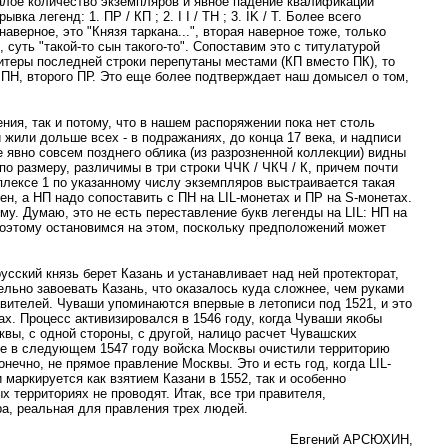
алое количество экземпляров и явное падение квалификации
 легенд: 1. ПР / КП ; 2. I I / ТН ; 3. IK / Т. Более всего
аверное, это "Князя таркана...", вторая наверное тоже, только
 суть "такой-то сын такого-то". Сопоставим это с титулатурой
литеры последней строки перепутаны местами (КП вместо ПК), то
ли ПН, второго ПР. Это еще более подтверждает наш домысел о том,
ния, так и потому, что в нашем распоряжении пока нет столь
 жили дольше всех - в подражаниях, до конца 17 века, и надписи
е явно совсем позднего облика (из разрозненной коллекции) видны
по размеру, различимы в три строки ЧЧК / ЧКЧ / К, причем почти
плексе 1 по указанному числу экземпляров выстраивается такая
ен, а НП надо сопоставить с ПН на LIL-монетах и ПР на S-монетах.
му. Думаю, это не есть переставление букв легенды на LIL: НП на
 Поэтому остановимся на этом, поскольку предположений может
усский князь берет Казань и устанавливает над ней протекторат,
ельно завоевать Казань, что оказалось куда сложнее, чем руками
вителей. Чуваши упоминаются впервые в летописи под 1521, и это
ах. Процесс активизировался в 1546 году, когда Чуваши якобы
вы, с одной стороны, с другой, налицо расчет Чувашских
Уже в следующем 1547 году войска Москвы очистили территорию
ечно, не прямое правление Москвы. Это и есть год, когда LIL-
маркируется как взятием Казани в 1552, так и особенно
х территориях не проводят. Итак, все три правителя,
фра, реальная для правления трех людей.
Евгений АРСЮХИН,