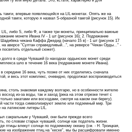
ляя ту или иную деталь. Это, кстати, характерно и для
ть тамги, впервые появляющейся на LIL-монетах. Опять же на
дной тамги, которую я назвал S-образной тамгой (рисунок 15). Их
: LIL, либо S, либо Ф, а также три монеты, принципиально важные
ажание монете Ивана IV - 1 шт (рисунок 16); 2. Подражание
Шадибека чекана Каффа Джедид (начало 15 в) - 1 шт (рисунок 17
на аверсе "Султан справедливый...", на реверсе "Чекан Орды..." -
н посвятить отдельный сюжет).
 долго в среде Чувашей (о находках ордынских монет среди
мплекса шло в течение 16 века (подражание монете Ивана).
 в середине 16 века, чуть позже от них отделились сначала
мгой, и весь этот комплекс, очевидно, продолжал воспроизводиться
тина, столь знакомая каждому волгарю, но в особенности жителю
 восход из-за воды, так и заход (река на этом отрезке течет с
 только закатами или восходами, смотря на каком они берегу).
ней части тогда символизируют землю или подземный мир. Три
 на латинские литеры LIL.
был сакральным у Чувашей, они были прежде всего
ть, по словам старых чувашей, солнце как податель жизни.
де птицы влекут солнце по подземному океану (см. - Н. Троицкая,
ожие на изображение птиц на "кеске", мы бы расшифровали именно