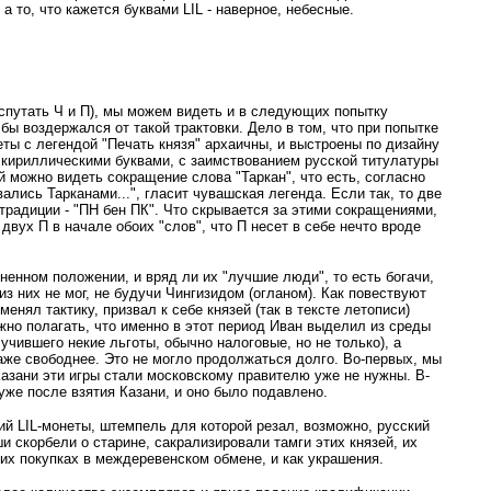
а то, что кажется буквами LIL - наверное, небесные.
 спутать Ч и П), мы можем видеть и в следующих попытку
бы воздержался от такой трактовки. Дело в том, что при попытке
ты с легендой "Печать князя" архаичны, и выстроены по дизайну
ть кириллическими буквами, с заимствованием русской титулатуры
ой можно видеть сокращение слова "Таркан", что есть, согласно
лись Тарканами...", гласит чувашская легенда. Если так, то две
 традиции - "ПН бен ПК". Что скрывается за этими сокращениями,
вух П в начале обоих "слов", что П несет в себе нечто вроде
ненном положении, и вряд ли их "лучшие люди", то есть богачи,
з них не мог, не будучи Чингизидом (огланом). Как повествуют
менял тактику, призвал к себе князей (так в тексте летописи)
жно полагать, что именно в этот период Иван выделил из среды
учившего некие льготы, обычно налоговые, но не только), а
же свободнее. Это не могло продолжаться долго. Во-первых, мы
Казани эти игры стали московскому правителю уже не нужны. В-
уже после взятия Казани, и оно было подавлено.
ий LIL-монеты, штемпель для которой резал, возможно, русский
и скорбели о старине, сакрализировали тамги этих князей, их
их покупках в междеревенском обмене, и как украшения.