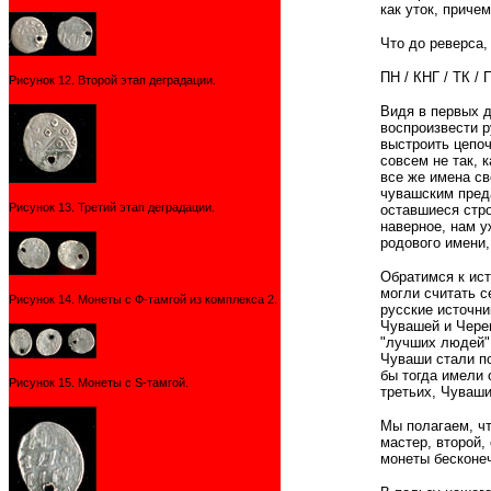
как уток, приче
Что до реверса,
ПН / КНГ / ТК / 
Рисунок 12. Второй этап деградации.
Видя в первых д
воспроизвести р
выстроить цепоч
совсем не так, 
все же имена св
чувашским преда
Рисунок 13. Третий этап деградации.
оставшиеся стро
наверное, нам у
родового имени,
Обратимся к ист
могли считать с
Рисунок 14. Монеты с Ф-тамгой из комплекса 2.
русские источни
Чувашей и Черем
"лучших людей" 
Чуваши стали п
бы тогда имели 
Рисунок 15. Монеты с S-тамгой.
третьих, Чуваши
Мы полагаем, чт
мастер, второй,
монеты бесконеч