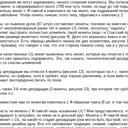
ражания им могут маркировать начало сложения комплекса. Мы полагае
виче, а сформировался около 1700 или чуть позже, но еще до той поры
кольку монет с Ф-тамгой в комплексе не так много, как подражаний петр
айловиче. Чтобы понять генезис этого типа, обратимся к комплексу 2.
ы, но львиную долю (67 штук) составляют монеты, похожие на эмиссии с
от неопубликованный ранее тип я назвал LIL-типом, поскольку "надпись" 
ляет выстроить полностью штемпель такой монеты (еще г-н Спасский п
м размера монетного поля) (рисунок 9). Дело это оказалось вовсе и не
запутаться. Есть образцы двойного чекана (их два экземпляра, рисунок 10
буквами), что говорит о том, что эта сторона лежала снизу, как и у русс
и качественных LIL-монет выявлены пять монет, которые мы отнесли к пе
го уже пришлось подправлять. Это, так сказать, технологический дегр
о со сносом штемпелей.
у деградации мы отнесли 4 монеты (рисунок 12), на которых на л.с. проп
енты, но графика, хотя и грубеет, еще хорошо различима, а поле вмест
нают беспорядочно бегать по полю.
также 3-й этап деградации (3 монеты, рисунок 13), при котором тип гр
нки л.с.
 известная нам по монетам комплекса 1 Ф-образная тамга (8 шт, в том чис
есть ли монеты с Ф-тамгой лишь искажение LIL? Мне представляется, чт
адирует в полуовал, но никак не в цельный круг. Монеты с Ф-тамгой безу
монет с LIL, на какой-то стадии деградации (она могла быть быстрой, о
оения дизайна одна. Все это напоминает традицию, скажем, сарматски