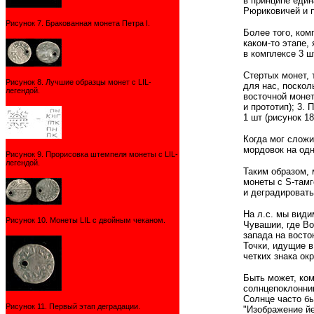
в принципе един
Рюриковичей и п
Рисунок 7. Бракованная монета Петра I.
Более того, ком
каком-то этапе,
в комплексе 3 ш
Стертых монет, 
Рисунок 8. Лучшие образцы монет с LIL-
для нас, поскол
легендой.
восточной монет
и прототип); 3.
1 шт (рисунок 1
Когда мог слож
мордовок на одн
Рисунок 9. Прорисовка штемпеля монеты с LIL-
легендой.
Таким образом, 
монеты с S-тамг
и деградировать
На л.с. мы види
Рисунок 10. Монеты LIL с двойным чеканом.
Чувашии, где Во
запада на восто
Точки, идущие в
четких знака ок
Быть может, ком
солнцепоклонник
Солнце часто бы
Рисунок 11. Первый этап деградации.
"Изображение йе