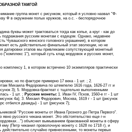
ОБРАЗНОЙ ТАМГОЙ
имание группа монет с рисунком, который я условно назвал "Ф-
ву Ф в окружении полых кружков, на о.с. - беспорядочное
на буквы может трактоваться тогда как копье, а круг - как до
ть подражания русским монетам с ездецом. Однако, недавнее
сть Чувашского женского головного украшения), в котором
-монет есть действительно финальный этап эволюции, но не
 Для датировки этапов мы привлекаем сопутствующий монетный
о ("комплекс 1"), который суть клад мордовок и русских монет,
о комплексу 1, в котором встречено 10 экземпляров практически
ровки, но по фактуре примерно 17 века - 1 шт. ; 2.
там Михаила Федоровича по штемпелю 1616 года, 1626-27 гг и
(рисунок 3); 5. Мордовка-брактеат с тщательно выполненными
ась - 1 шт. ;
Русские монеты:
1. Иван IV, Псков, 1560-е гг - 1 шт
рисунок 4а); 3. Михаил Федорович, Москва, 1619 г - 1 шт (рисунок
ерс отбился дважды) - 1 шт (рисунок 7);
ьниковой "Русские монеты от Ивана Грозного до Петра Первого".
 явно русского чекана монет. Это обстоятельство еще г-н
 мордовках...") объяснил вымыванием бракованной монеты в сферу
ему (Петр чеканил проволочную монету с 1628 по 1718 г), и
ть действительно случайно привнесенными, то монеты первых