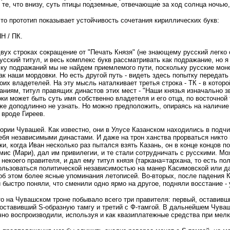
м те, что внизу, суть птицы подземные, отвечающие за ход солнца ночью, 
 то прототип показывает устойчивость сочетания кириллических букв:
ПН / ПК.
вух строках сокращение от "Печать Князя" (не знающему русский легко
усский титул, и весь комплекс букв рассматривать как подражание, но я 
ку подражаний мы не найдем приемлемого пути, поскольку русские моне
как наши мордовки. Но есть другой путь - видеть здесь попытку переда
оих владетелей. На эту мысль наталкивает третья строка - ТК - в котор
ниям, титул правящих династов этих мест - "Наши князья изначально зва
ки может быть суть имя собственно владетеля и его отца, по восточной
же доподлинно не узнать. Но можно предположить, опираясь на наличие д
 вроде Гиреев.
ории Чувашей. Как известно, они в Улусе Казанском находились в подчи
ебя независимыми династами. И даже на трон ханства прорваться никто и
ки, когда Иван несколько раз пытался взять Казань, он в конце концов по
ис (Мари), дал им привилегии, и те стали сотрудничать с русскими. Мо
некоего правителя, и дал ему титул князя (таркана=тархана, то есть пол
ользоваться политической независимостью на манер Касимовской или да
об этом более ясные упоминания летописей. Во-вторых, после падения 
 быстро поняли, что сменили одно ярмо на другое, подняли восстание - 
о на Чувашском троне побывало всего три правителя: первый, оставивш
 оставивший S-образную тамгу и третий с Ф-тамгой. В дальнейшем Чуваш
но воспроизводили, используя и как квазиплатежные средства при мелк