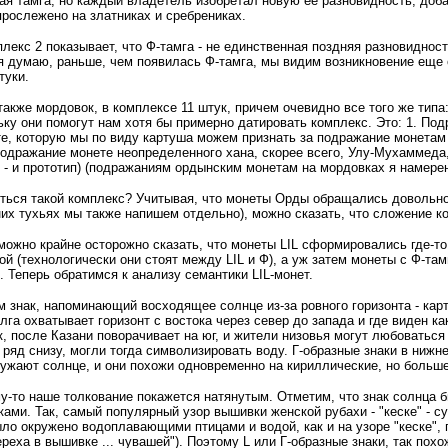
ая тамга, но каждый владетель изобретал новую ее разновидность, добав
рослежено на златниках и сребрениках.
плекс 2 показывает, что Ф-тамга - не единственная поздняя разновиднос
 я думаю, раньше, чем появилась Ф-тамга, мы видим возникновение еще о
туки.
также мордовок, в комплексе 11 штук, причем очевидно все того же типа
ьку они помогут нам хотя бы примерно датировать комплекс. Это: 1. Подр
е, которую мы по виду картуша можем признать за подражание монетам 
 Подражание монете неопределенного хана, скорее всего, Улу-Мухаммеда, 
8 - и прототип) (подражаниям ордынским монетам на мордовках я намере
иться такой комплекс? Учитывая, что монеты Орды обращались довольно
их тухьях мы также напишем отдельно), можно сказать, что сложение ко
можно крайне осторожно сказать, что монеты LIL сформировались где-то
ой (технологически они стоят между LIL и Ф), а уж затем монеты с Ф-та
. Теперь обратимся к анализу семантики LIL-монет.
м знак, напоминающий восходящее солнце из-за ровного горизонта - кар
лга охватывает горизонт с востока через север до запада и где виден как
к, после Казани поворачивает на юг, и жители низовья могут любоваться
 ряд снизу, могли тогда символизировать воду. Г-образные знаки в ниж
ружают солнце, и они похожи одновременно на кириллические, но больше
у-то наше толкование покажется натянутым. Отметим, что знак солнца 
ами. Так, самый популярный узор вышивки женской рубахи - "кеске" - су
ло окружено водоплавающими птицами и водой, как и на узоре "кеске", г
реха в вышивке ... чувашей"). Поэтому L или Г-образные знаки, так пох