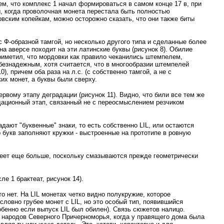
м, что комплекс 1 начал формироваться в самом конце 17 в, при
, когда проволочная монета перестала быть полностью
овским копейкам, можно осторожно сказать, что они также биты
 Ф-образной тамгой, но несколько другого типа и сделанные более
на аверсе походит на эти латинские буквы (рисунок 8). Обилие
риметил, что мордовки как правило чеканились штемпелем,
 безнадежным, хотя считается, что в многообразии штемпелей
), причем оба раза на л.с. (с собственно тамгой, а не с
ких монет, а буквы были сверху.
рвому этапу деградации (рисунок 11). Видно, что били все тем же
адационный этап, связанный не с переосмыслением резчиком
адают "буквенные" знаки, то есть собственно LIL, или остаются
о букв заполняют кружки - выстроенные на прототипе в ровную
убеет еще больше, поскольку смазываются прежде геометрически
ле 1 брактеат, рисунок 14).
о нет. На LIL монетах четко видно полукружие, которое
словно грубее монет с LIL, но это особый тип, появившийся
собенно если выпуск LIL был обилен). Связь сюжетов налицо.
х народов Северного Причерноморья, когда у правящего дома была