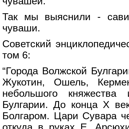
чувашей.”
Так мы выяснили - сави
чуваши.
Советский энциклопедичес
том 6:
“Города Волжской Булгари
Жукотин, Ошель, Керме
небольшого княжества
Булгарии. До конца Х ве
Болгаром. Цари Сувара ч
откуда в руках Е. Арсюх