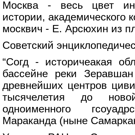
Москва - весь цвет ин
истории, академического к
москвич - Е. Арсюхин из п
Советский энциклопедическ
“Согд - историчеакая об
бассейне реки Зеравшан
древнейших центров циви
тысячелетия до нов
одноименного гсоуад
Мараканда (ныне Самаркан